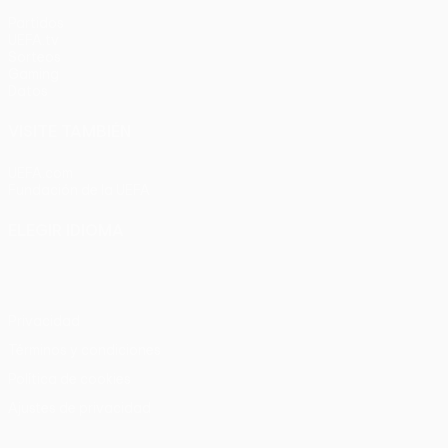
Partidos
UEFA.tv
Sorteos
Gaming
Datos
VISITE TAMBIÉN
UEFA.com
Fundación de la UEFA
ELEGIR IDIOMA
Español
English
Français
Deutsch
Русский
Español
Italia
Privacidad
Términos y condiciones
Política de cookies
Ajustes de privacidad