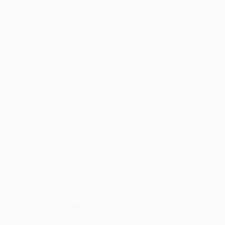
Partidos
Equipos
UEFA.tv
Noticias
Sorteos
Historia
Gaming
Sobre
Datos
Tienda (clubes)
VISITE
TAMBIÉN
UEFA.com
Fundación de
la UEFA
ELEGIR IDIOMA
Español
English
Français
Deutsch
Русский
Español
Italiano
Português
Privacidad
Términos y condiciones
Política de cookies