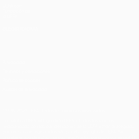
UEFA.com
Fundación de
la UEFA
ELEGIR IDIOMA
Español
English
Français
Deutsch
Русский
Español
Italiano
Português
Privacidad
Términos y condiciones
Política de cookies
Ajustes de privacidad
© 1998-2026 UEFA. Todos los derechos reservados
La palabra UEFA, el logo de la UEFA y todas las marcas
relacionadas con las competiciones de la UEFA están protegidas
por las marcas registradas y/o por el copyright de UEFA. Se
prohíbe el uso de estas marcas registradas para uso comercial. El