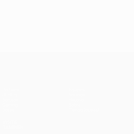
UEFA Conference League
Partidos
Equipos
UEFA.tv
Noticias
Sorteos
Historia
Gaming
Sobre
Datos
Tienda (clubes)
VISITE
TAMBIÉN