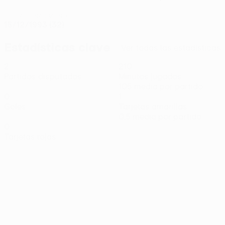
FECHA DE NACIMIENTO
15/12/1993 (32)
Estadísticas clave
Ver todas las estadísticas
2
210
Partidos disputados
Minutos jugados
105 media por partido
0
1
Goles
Tarjetas amarillas
0,5 media por partido
0
Tarjetas rojas