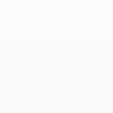
UEFA Conference League
Partidos
Equipos
UEFA.tv
Noticias
Sorteos
Historia
Gaming
Sobre
Datos
Tienda (clubes)
VISITE
TAMBIÉN
UEFA.com