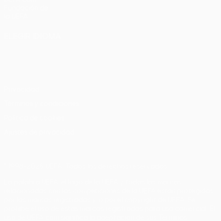
Fundación de
la UEFA
ELEGIR IDIOMA
Español
English
Français
Deutsch
Русский
Español
Italiano
Português
Privacidad
Términos y condiciones
Política de cookies
Ajustes de privacidad
© 1998-2026 UEFA. Todos los derechos reservados
La palabra UEFA, el logo de la UEFA y todas las marcas
relacionadas con las competiciones de la UEFA están protegidas
por las marcas registradas y/o por el copyright de UEFA. Se
prohíbe el uso de estas marcas registradas para uso comercial. El
uso de UEFA.com significa la aceptación de sus Términos,