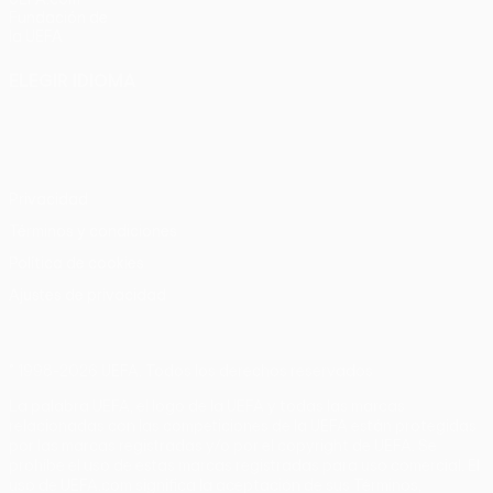
Fundación de
la UEFA
ELEGIR IDIOMA
Español
English
Français
Deutsch
Русский
Español
Italiano
Português
Privacidad
Términos y condiciones
Política de cookies
Ajustes de privacidad
© 1998-2026 UEFA. Todos los derechos reservados
La palabra UEFA, el logo de la UEFA y todas las marcas
relacionadas con las competiciones de la UEFA están protegidas
por las marcas registradas y/o por el copyright de UEFA. Se
prohíbe el uso de estas marcas registradas para uso comercial. El
uso de UEFA.com significa la aceptación de sus Términos,