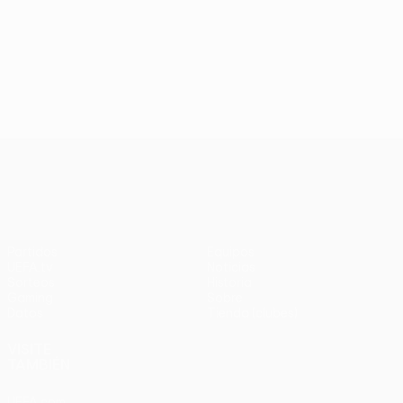
UEFA Conference League
Partidos
Equipos
UEFA.tv
Noticias
Sorteos
Historia
Gaming
Sobre
Datos
Tienda (clubes)
VISITE
TAMBIÉN
UEFA.com