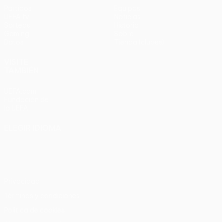
Partidos
Equipos
UEFA.tv
Noticias
Sorteos
Historia
Gaming
Sobre
Datos
Tienda (clubes)
VISITE
TAMBIÉN
UEFA.com
Fundación de
la UEFA
ELEGIR IDIOMA
Español
English
Français
Deutsch
Русский
Español
Italiano
Português
Privacidad
Términos y condiciones
Política de cookies