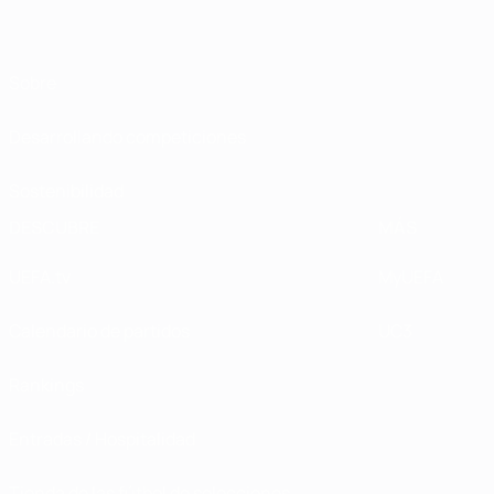
Sobre
Desarrollando competiciones
Sostenibilidad
DESCUBRE
MÁS
UEFA.tv
MyUEFA
Calendario de partidos
UC3
Rankings
Entradas / Hospitalidad
Tienda de las fútbol de selecciones