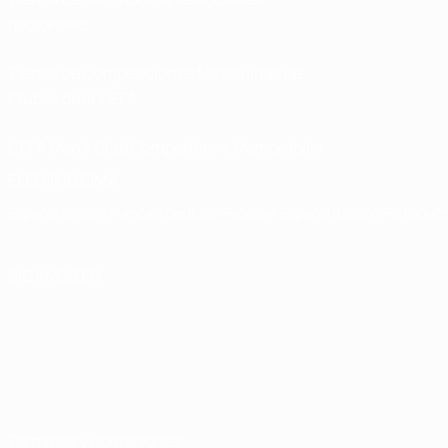
nacionales
Tienda de Competiciones Masculinas de
Clubes de la UEFA
UEFA Men's Club Competitions Memorabilia
ELEGIR IDIOMA
Español
English
Français
Deutsch
Русский
Español
Italiano
Portuguê
SÍGANOS EN
Términos y condiciones