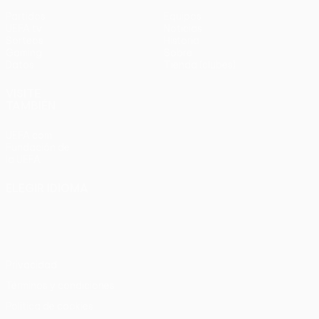
Partidos
Equipos
UEFA.tv
Noticias
Sorteos
Historia
Gaming
Sobre
Datos
Tienda (clubes)
VISITE
TAMBIÉN
UEFA.com
Fundación de
la UEFA
ELEGIR IDIOMA
Español
English
Français
Deutsch
Русский
Español
Italiano
Português
Privacidad
Términos y condiciones
Política de cookies