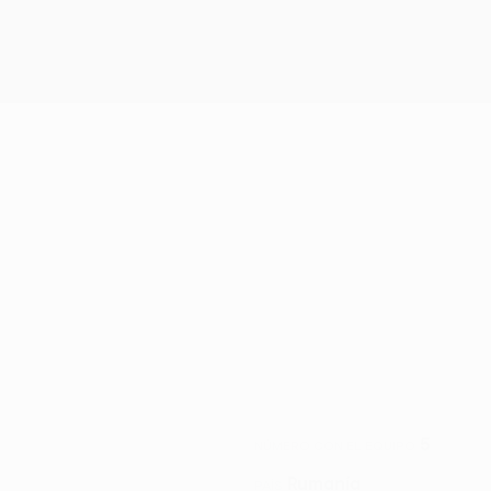
5
NÚMERO CON EL EQUIPO
Rumanía
PAÍS