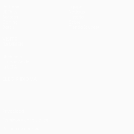
Partidos
Equipos
UEFA.tv
Noticias
Sorteos
Historia
Gaming
Sobre
Datos
Tienda (clubes)
VISITE
TAMBIÉN
UEFA.com
Fundación de
la UEFA
ELEGIR IDIOMA
Español
English
Français
Deutsch
Русский
Español
Italiano
Português
Privacidad
Términos y condiciones
Política de cookies