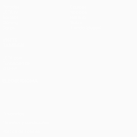
Partidos
Equipos
UEFA.tv
Noticias
Sorteos
Historia
Gaming
Sobre
Datos
Tienda (clubes)
VISITE
TAMBIÉN
UEFA.com
Fundación de
la UEFA
ELEGIR IDIOMA
Español
English
Français
Deutsch
Русский
Español
Italiano
Português
Privacidad
Términos y condiciones
Política de cookies