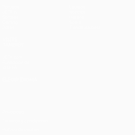
Partidos
Equipos
UEFA.tv
Noticias
Sorteos
Historia
Gaming
Sobre
Datos
Tienda (clubes)
VISITE
TAMBIÉN
UEFA.com
Fundación de
la UEFA
ELEGIR IDIOMA
Español
English
Français
Deutsch
Русский
Español
Italiano
Português
Privacidad
Términos y condiciones
Política de cookies