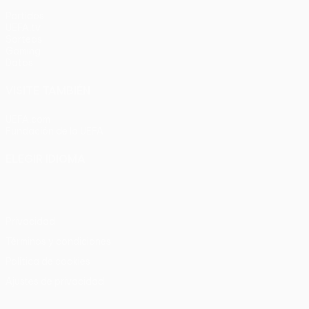
Partidos
UEFA.tv
Sorteos
Gaming
Datos
VISITE TAMBIÉN
UEFA.com
Fundación de la UEFA
ELEGIR IDIOMA
Español
English
Français
Deutsch
Русский
Español
Italia
Privacidad
Términos y condiciones
Política de cookies
Ajustes de privacidad