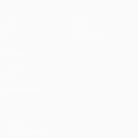
Partidos
Equipos
UEFA.tv
Noticias
Sorteos
Historia
Gaming
Sobre
Datos
Tienda (clubes)
VISITE
TAMBIÉN
UEFA.com
Fundación de
la UEFA
ELEGIR IDIOMA
Español
English
Français
Deutsch
Русский
Español
Italiano
Português
Privacidad
Términos y condiciones