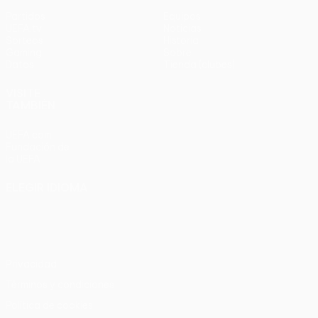
Partidos
Equipos
UEFA.tv
Noticias
Sorteos
Historia
Gaming
Sobre
Datos
Tienda (clubes)
VISITE
TAMBIÉN
UEFA.com
Fundación de
la UEFA
ELEGIR IDIOMA
Español
English
Français
Deutsch
Русский
Español
Italiano
Português
Privacidad
Términos y condiciones
Política de cookies