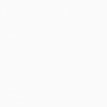
Partidos
Equipos
UEFA.tv
Noticias
Sorteos
Historia
Gaming
Sobre
Datos
Tienda (clubes)
VISITE
TAMBIÉN
UEFA.com
Fundación de
la UEFA
ELEGIR IDIOMA
Español
English
Français
Deutsch
Русский
Español
Italiano
Português
Privacidad
Términos y condiciones
Política de cookies