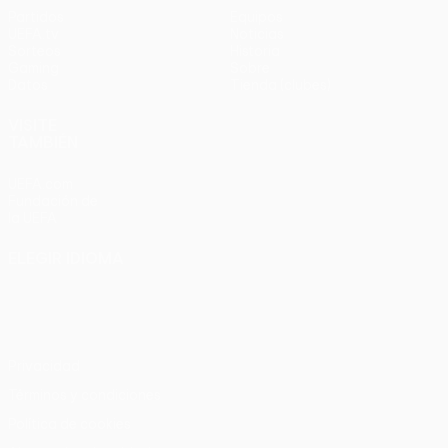
Partidos
Equipos
UEFA.tv
Noticias
Sorteos
Historia
Gaming
Sobre
Datos
Tienda (clubes)
VISITE
TAMBIÉN
UEFA.com
Fundación de
la UEFA
ELEGIR IDIOMA
Español
English
Français
Deutsch
Русский
Español
Italiano
Português
Privacidad
Términos y condiciones
Política de cookies