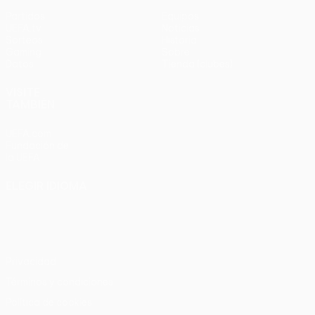
Partidos
Equipos
UEFA.tv
Noticias
Sorteos
Historia
Gaming
Sobre
Datos
Tienda (clubes)
VISITE
TAMBIÉN
UEFA.com
Fundación de
la UEFA
ELEGIR IDIOMA
Español
English
Français
Deutsch
Русский
Español
Italiano
Português
Privacidad
Términos y condiciones
Política de cookies