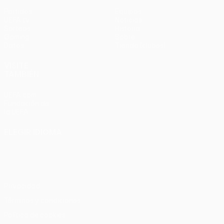
Partidos
Equipos
UEFA.tv
Noticias
Sorteos
Historia
Gaming
Sobre
Datos
Tienda (clubes)
VISITE
TAMBIÉN
UEFA.com
Fundación de
la UEFA
ELEGIR IDIOMA
Español
English
Français
Deutsch
Русский
Español
Italiano
Português
Privacidad
Términos y condiciones
Política de cookies