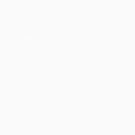
Partidos
UEFA.tv
Sorteos
Gaming
Datos
VISITE TAMBIÉN
UEFA.com
Fundación de la UEFA
ELEGIR IDIOMA
Español
English
Français
Deutsch
Русский
Español
Italia
Privacidad
Términos y condiciones
Política de cookies
Ajustes de privacidad