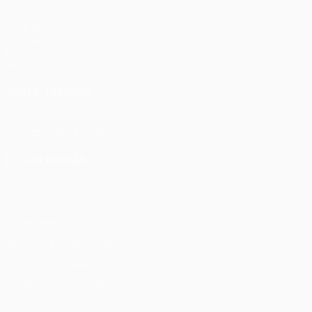
Partidos
UEFA.tv
Sorteos
Gaming
Datos
VISITE TAMBIÉN
UEFA.com
Fundación de la UEFA
ELEGIR IDIOMA
Español
English
Français
Deutsch
Русский
Español
Italia
Privacidad
Términos y condiciones
Política de cookies
Ajustes de privacidad