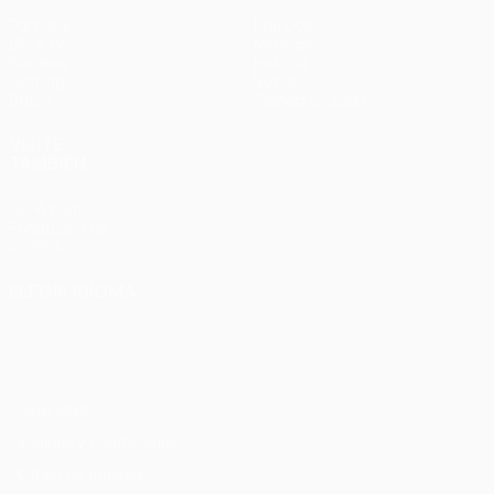
Partidos
Equipos
UEFA.tv
Noticias
Sorteos
Historia
Gaming
Sobre
Datos
Tienda (clubes)
VISITE
TAMBIÉN
UEFA.com
Fundación de
la UEFA
ELEGIR IDIOMA
Español
English
Français
Deutsch
Русский
Español
Italiano
Português
Privacidad
Términos y condiciones
Política de cookies