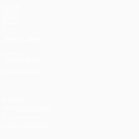
Partidos
UEFA.tv
Sorteos
Gaming
Datos
VISITE TAMBIÉN
UEFA.com
Fundación de la UEFA
ELEGIR IDIOMA
Español
English
Français
Deutsch
Русский
Español
Italia
Privacidad
Términos y condiciones
Política de cookies
Ajustes de privacidad