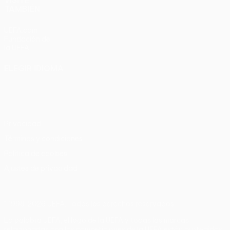
VISITE
TAMBIÉN
UEFA.com
Fundación de
la UEFA
ELEGIR IDIOMA
Español
English
Français
Deutsch
Русский
Español
Italiano
Português
Privacidad
Términos y condiciones
Política de cookies
Ajustes de privacidad
© 1998-2026 UEFA. Todos los derechos reservados
La palabra UEFA, el logo de la UEFA y todas las marcas
relacionadas con las competiciones de la UEFA están protegidas