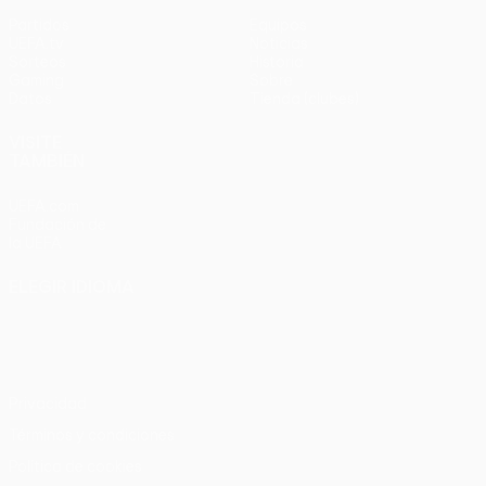
Partidos
Equipos
UEFA.tv
Noticias
Sorteos
Historia
Gaming
Sobre
Datos
Tienda (clubes)
VISITE
TAMBIÉN
UEFA.com
Fundación de
la UEFA
ELEGIR IDIOMA
Español
English
Français
Deutsch
Русский
Español
Italiano
Português
Privacidad
Términos y condiciones
Política de cookies