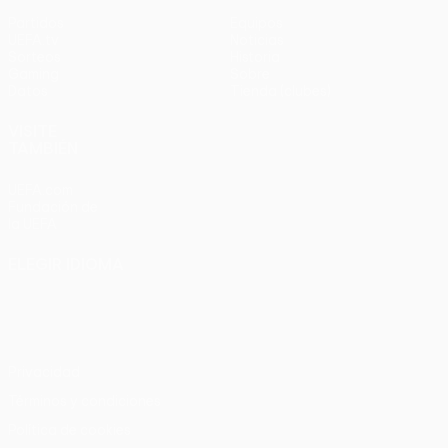
Partidos
Equipos
UEFA.tv
Noticias
Sorteos
Historia
Gaming
Sobre
Datos
Tienda (clubes)
VISITE
TAMBIÉN
UEFA.com
Fundación de
la UEFA
ELEGIR IDIOMA
Español
English
Français
Deutsch
Русский
Español
Italiano
Português
Privacidad
Términos y condiciones
Política de cookies