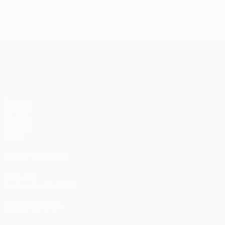
UEFA Conference League
Partidos
UEFA.tv
Sorteos
Gaming
Datos
VISITE TAMBIÉN
UEFA.com
Fundación de la UEFA
ELEGIR IDIOMA
Español
English
Français
Deutsch
Русский
Español
Italia