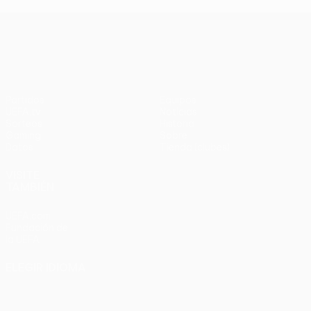
UEFA Conference League
Partidos
Equipos
UEFA.tv
Noticias
Sorteos
Historia
Gaming
Sobre
Datos
Tienda (clubes)
VISITE
TAMBIÉN
UEFA.com
Fundación de
la UEFA
ELEGIR IDIOMA
Español
English
Français
Deutsch
Русский
Español
Italiano
Português