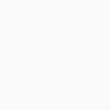
Partidos
Equipos
UEFA.tv
Noticias
Sorteos
Historia
Gaming
Sobre
Datos
Tienda (clubes)
VISITE
TAMBIÉN
UEFA.com
Fundación de
la UEFA
ELEGIR IDIOMA
Español
English
Français
Deutsch
Русский
Español
Italiano
Português
Privacidad
Términos y condiciones
Política de cookies