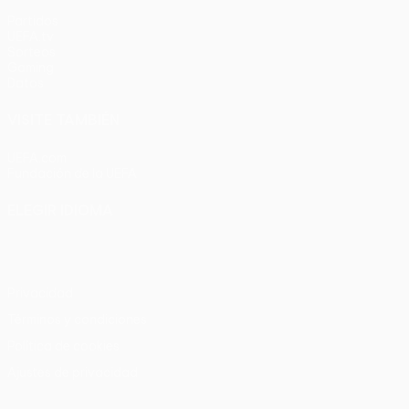
Partidos
UEFA.tv
Sorteos
Gaming
Datos
VISITE TAMBIÉN
UEFA.com
Fundación de la UEFA
ELEGIR IDIOMA
Español
English
Français
Deutsch
Русский
Español
Italia
Privacidad
Términos y condiciones
Política de cookies
Ajustes de privacidad