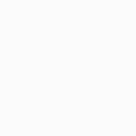
Partidos
Equipos
UEFA.tv
Noticias
Sorteos
Historia
Gaming
Sobre
Datos
Tienda (clubes)
VISITE
TAMBIÉN
UEFA.com
Fundación de
la UEFA
ELEGIR IDIOMA
Español
English
Français
Deutsch
Русский
Español
Italiano
Português
Privacidad
Términos y condiciones
Política de cookies