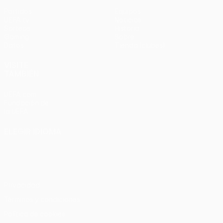
Partidos
Equipos
UEFA.tv
Noticias
Sorteos
Historia
Gaming
Sobre
Datos
Tienda (clubes)
VISITE
TAMBIÉN
UEFA.com
Fundación de
la UEFA
ELEGIR IDIOMA
Español
English
Français
Deutsch
Русский
Español
Italiano
Português
Privacidad
Términos y condiciones
Política de cookies