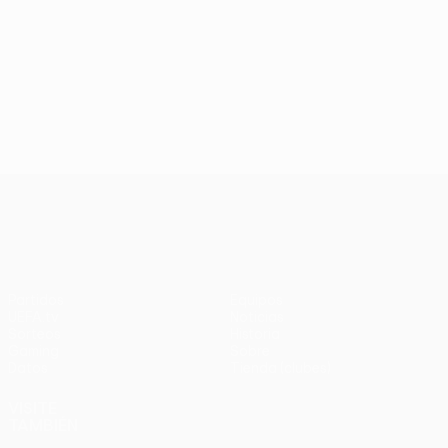
UEFA Conference League
Partidos
Equipos
UEFA.tv
Noticias
Sorteos
Historia
Gaming
Sobre
Datos
Tienda (clubes)
VISITE
TAMBIÉN