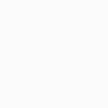
UEFA.com
Fundación de
la UEFA
ELEGIR IDIOMA
Español
English
Français
Deutsch
Русский
Español
Italiano
Português
Privacidad
Términos y condiciones
Política de cookies
Ajustes de privacidad
© 1998-2026 UEFA. Todos los derechos reservados
La palabra UEFA, el logo de la UEFA y todas las marcas
relacionadas con las competiciones de la UEFA están protegidas
por las marcas registradas y/o por el copyright de UEFA. Se
prohíbe el uso de estas marcas registradas para uso comercial. El