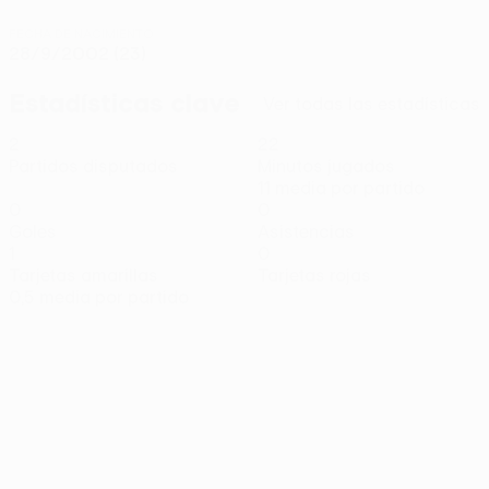
FECHA DE NACIMIENTO
28/9/2002 (23)
Estadísticas clave
Ver todas las estadísticas
2
22
Partidos disputados
Minutos jugados
11 media por partido
0
0
Goles
Asistencias
1
0
Tarjetas amarillas
Tarjetas rojas
0,5 media por partido