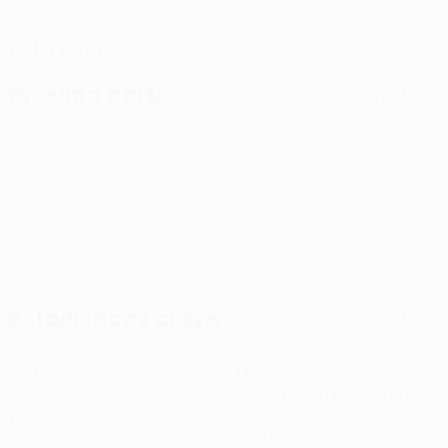
FECHA DE NACIMIENTO
15/12/1996 (29)
Próximo partido
Todos los partidos
UEFA Conference League
jue 13 ago 2026
· Tercera fase
de clasificación
Estadísticas clave
Ver todas las estadísticas
3
220
Partidos disputados
Minutos jugados
73,34 media por partido
1
0
Goles
Asistencias