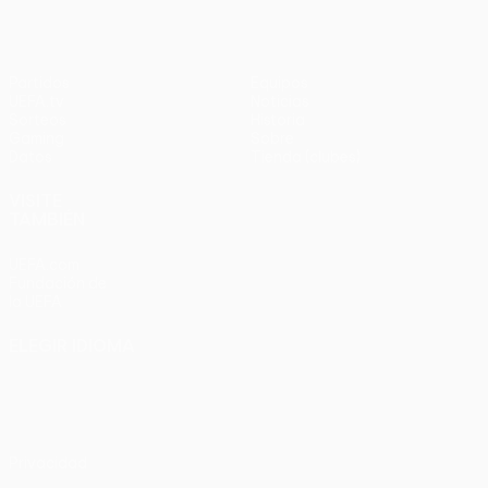
Partidos
Equipos
UEFA.tv
Noticias
Sorteos
Historia
Gaming
Sobre
Datos
Tienda (clubes)
VISITE
TAMBIÉN
UEFA.com
Fundación de
la UEFA
ELEGIR IDIOMA
Español
English
Français
Deutsch
Русский
Español
Italiano
Português
Privacidad