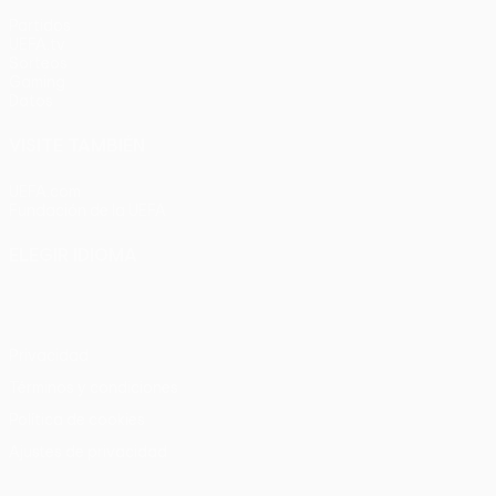
Partidos
UEFA.tv
Sorteos
Gaming
Datos
VISITE TAMBIÉN
UEFA.com
Fundación de la UEFA
ELEGIR IDIOMA
Español
English
Français
Deutsch
Русский
Español
Italia
Privacidad
Términos y condiciones
Política de cookies
Ajustes de privacidad