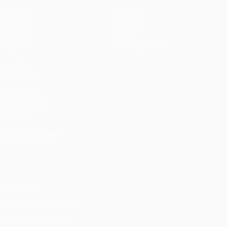
Partidos
Equipos
UEFA.tv
Noticias
Sorteos
Historia
Gaming
Sobre
Datos
Tienda (clubes)
VISITE
TAMBIÉN
UEFA.com
Fundación de
la UEFA
ELEGIR IDIOMA
Español
English
Français
Deutsch
Русский
Español
Italiano
Português
Privacidad
Términos y condiciones
Política de cookies