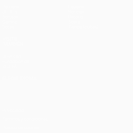
Partidos
Equipos
UEFA.tv
Noticias
Sorteos
Historia
Gaming
Sobre
Datos
Tienda (clubes)
VISITE
TAMBIÉN
UEFA.com
Fundación de
la UEFA
ELEGIR IDIOMA
Español
English
Français
Deutsch
Русский
Español
Italiano
Português
Privacidad
Términos y condiciones
Política de cookies