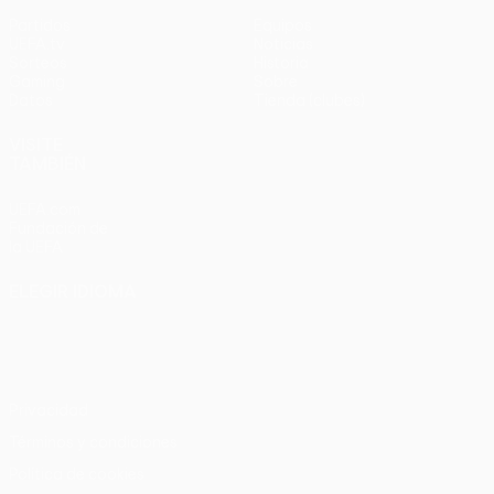
Partidos
Equipos
UEFA.tv
Noticias
Sorteos
Historia
Gaming
Sobre
Datos
Tienda (clubes)
VISITE
TAMBIÉN
UEFA.com
Fundación de
la UEFA
ELEGIR IDIOMA
Español
English
Français
Deutsch
Русский
Español
Italiano
Português
Privacidad
Términos y condiciones
Política de cookies