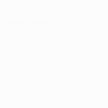
FECHA DE NACIMIENTO
28/1/2002 (24)
Próximo partido
Todos los partidos
UEFA Conference League
jue 13 ago 2026
· Tercera fase
de clasificación
Estadísticas clave
Ver todas las estadísticas
2
135
Partidos disputados
Minutos jugados
67,5 media por partido
1
0
Goles
Asistencias