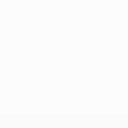
0,5 media por partido
0
0
Tarjetas amarillas
Tarjetas rojas
UEFA Conference League