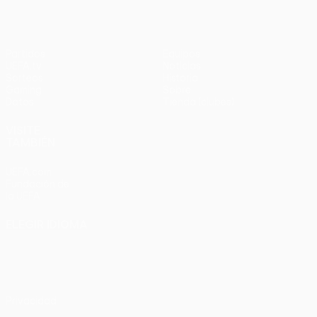
Partidos
Equipos
UEFA.tv
Noticias
Sorteos
Historia
Gaming
Sobre
Datos
Tienda (clubes)
VISITE
TAMBIÉN
UEFA.com
Fundación de
la UEFA
ELEGIR IDIOMA
Español
English
Français
Deutsch
Русский
Español
Italiano
Português
Privacidad