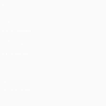
Partidos
UEFA.tv
Sorteos
Gaming
Datos
VISITE TAMBIÉN
UEFA.com
Fundación de la UEFA
ELEGIR IDIOMA
Español
English
Français
Deutsch
Русский
Español
Italia
Privacidad
Términos y condiciones
Política de cookies
Ajustes de privacidad