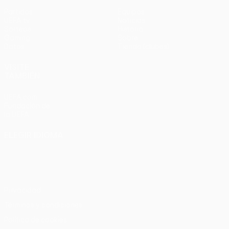
Partidos
Equipos
UEFA.tv
Noticias
Sorteos
Historia
Gaming
Sobre
Datos
Tienda (clubes)
VISITE
TAMBIÉN
UEFA.com
Fundación de
la UEFA
ELEGIR IDIOMA
Español
English
Français
Deutsch
Русский
Español
Italiano
Português
Privacidad
Términos y condiciones
Política de cookies