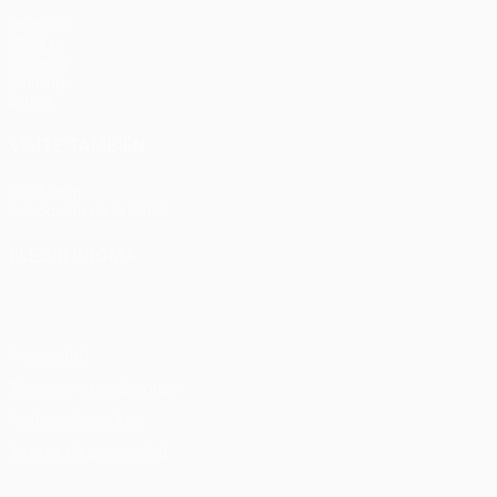
Partidos
UEFA.tv
Sorteos
Gaming
Datos
VISITE TAMBIÉN
UEFA.com
Fundación de la UEFA
ELEGIR IDIOMA
Español
English
Français
Deutsch
Русский
Español
Italia
Privacidad
Términos y condiciones
Política de cookies
Ajustes de privacidad