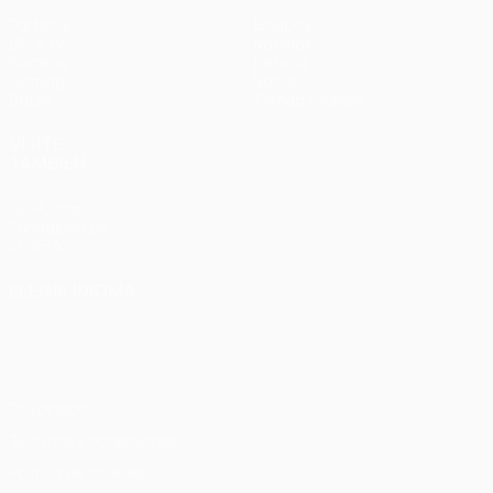
Partidos
Equipos
UEFA.tv
Noticias
Sorteos
Historia
Gaming
Sobre
Datos
Tienda (clubes)
VISITE
TAMBIÉN
UEFA.com
Fundación de
la UEFA
ELEGIR IDIOMA
Español
English
Français
Deutsch
Русский
Español
Italiano
Português
Privacidad
Términos y condiciones
Política de cookies