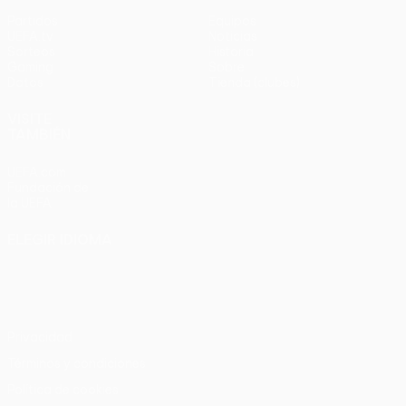
Partidos
Equipos
UEFA.tv
Noticias
Sorteos
Historia
Gaming
Sobre
Datos
Tienda (clubes)
VISITE
TAMBIÉN
UEFA.com
Fundación de
la UEFA
ELEGIR IDIOMA
Español
English
Français
Deutsch
Русский
Español
Italiano
Português
Privacidad
Términos y condiciones
Política de cookies