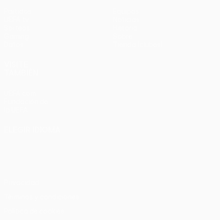
Partidos
Equipos
UEFA.tv
Noticias
Sorteos
Historia
Gaming
Sobre
Datos
Tienda (clubes)
VISITE
TAMBIÉN
UEFA.com
Fundación de
la UEFA
ELEGIR IDIOMA
Español
English
Français
Deutsch
Русский
Español
Italiano
Português
Privacidad
Términos y condiciones
Política de cookies