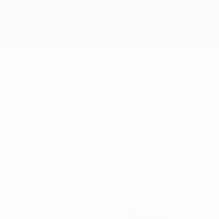
35
NÚMERO CON EL EQUIPO
Bielorrusia
PAÍS