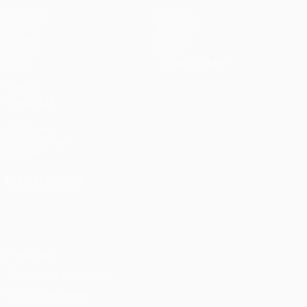
Partidos
Equipos
UEFA.tv
Noticias
Sorteos
Historia
Gaming
Sobre
Datos
Tienda (clubes)
VISITE
TAMBIÉN
UEFA.com
Fundación de
la UEFA
ELEGIR IDIOMA
Español
English
Français
Deutsch
Русский
Español
Italiano
Português
Privacidad
Términos y condiciones
Política de cookies