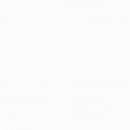
04/7/2002 (24)
Próximo partido
Todos los partidos
UEFA Conference League
jue 13 ago 2026
· Tercera fase
de clasificación
Estadísticas clave
Ver todas las estadísticas
3
270
Partidos disputados
Minutos jugados
54 media por partido
0
0
Goles
Tarjetas amarillas
0
Tarjetas rojas