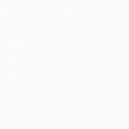
Partidos
Equipos
UEFA.tv
Noticias
Sorteos
Historia
Gaming
Sobre
Datos
Tienda (clubes)
VISITE
TAMBIÉN
UEFA.com
Fundación de
la UEFA
ELEGIR IDIOMA
Español
English
Français
Deutsch
Русский
Español
Italiano
Português
Privacidad
Términos y condiciones
Política de cookies