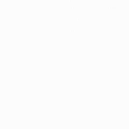
Minutos jugados
40,5 media por partido
0
Asistencias
0
Tarjetas rojas
0