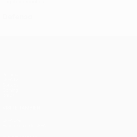
Tarjetas amarillas
Defensa
UEFA Conference League
Partidos
UEFA.tv
Sorteos
Gaming
Datos
VISITE TAMBIÉN
UEFA.com
Fundación de la UEFA