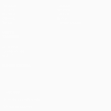
Partidos
Equipos
UEFA.tv
Noticias
Sorteos
Historia
Gaming
Sobre
Datos
Tienda (clubes)
VISITE
TAMBIÉN
UEFA.com
Fundación de
la UEFA
ELEGIR IDIOMA
Español
English
Français
Deutsch
Русский
Español
Italiano
Português
Privacidad
Términos y condiciones
Política de cookies